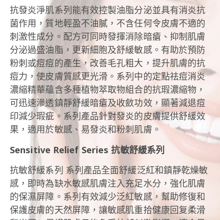
抗發炎淨肌系列能有效控製油脂分泌並具有消炎抗
菌作用，質地輕盈不油膩，不含任何令皮膚不適的
刺激性成分。
配方可同時發揮消除暗瘡、抑制肌膚
分泌過盛油脂，更新細胞及舒緩敏感。
有助於預防
粉刺或痘痘的產生，改善毛孔粗大，提升肌膚的抗
痘力，使皮膚質感更光滑。
系列中的定點祛痘消炎
濃縮精華蘊含多種植物萃取物組合的抗瑕濃縮物，
可迅速滲透鎮靜舒緩暗瘡及收斂功效，顯著減退痘
印減少瑕疵。
系列產品針對發炎的皮膚提供舒緩效
果，適用於敏感、易發炎和粉刺肌膚。
Sensitive Relief Series 抗敏舒緩系列
抗敏舒緩系列
系列產品全面舒緩泛紅和鎮靜乾燥敏
感，即時為缺水敏感肌膚注入充足水分，強化肌膚
的保濕屏障。
系列有效減少泛紅敏感，幫助修復和
保護皮膚的天然屏障，讓敏感肌重拾健康回复柔滑