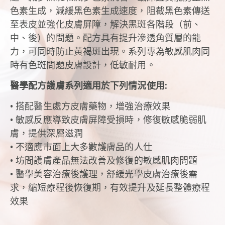
色素生成，減緩黑色素生成速度，阻截黑色素傳送
至表皮並強化皮膚屏障，解決黑斑各階段（前、
中、後）的問題。
配方具有提升滲透角質層的能
力，可同時防止黃褐斑出現。
系列專為敏感肌肉同
時有色斑問題皮膚設計，低敏耐用。
醫學配方護膚系列適用於下列情況使用:
• 搭配醫生處方皮膚藥物，增強治療效果
• 敏感反應導致皮膚屏障受損時，修復敏感脆弱肌
膚，提供深層滋潤
• 不適應市面上大多數護膚品的人仕
• 坊間護膚產品無法改善及修復的敏感肌肉問題
• 醫學美容治療後護理，舒緩光學皮膚治療後需
求，縮短療程後恢復期，有效提升及延長整體療程
效果