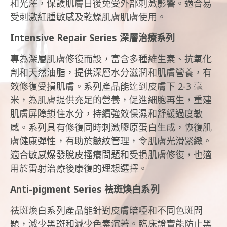
和光澤，保護肌膚日後免受外部刺激影響。
適合易
受刺激紅腫敏感及乾燥肌膚肌膚使用。
Intensive Repair Series 深層治療系列
專為深層肌膚修復而設，富含多種維生素、抗氧化
劑和天然油脂，提供深層水分滋潤和肌膚營養，有
效修復受損肌膚。
系列產品能達到皮膚下 2-3 毫
米，為肌膚提供充足的營養，促進細胞再生，重建
肌膚屏障鎖住水分，持續強效保濕和舒緩過度敏
感。
系列具有修復同時刺激膠原蛋白生成，恢復肌
膚健康彈性，有助於皺紋管理，令肌膚光滑緊緻。
適合敏感爆發脫皮搔癢問題和受損肌膚修復，也適
用於雷射治療後康復的理想選擇。
Anti-pigment Series 祛斑煥白系列
祛斑煥白系列產品能針對皮膚暗啞和不同色斑問
題，減少黑斑和減少色素沉著。
臨床證實能防止黑