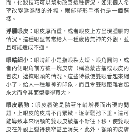
而，化妝技巧可以幫助改善這種情況，如果個人希
望改變鴛鴦眼的外觀，眼部整形手術也是一個選
擇。
浮腫眼皮：
眼皮厚而重，或者眼皮上方呈現腫脹的
情況。這種眼型常常給人一種疲倦無神的外觀，並
且可能造成不適。
眼睛細小：
眼睛細小是指眼裂太短、眼角圓鈍，或
者內側眼角前方被一塊皮膚（稱為蒙古摺或眼皮內
眥皮）遮掩眼頭的情況。這些特徵使雙眼看起來縮
小了，給人一種無神的印象，而且令雙眼距離看起
來大而令其面型變得寬大。
眼皮鬆弛：
眼皮鬆弛是隨著年齡增長而出現的問
題，上眼皮的皮膚不再緊緻，逐漸鬆弛下垂。這可
能導致本來明顯的雙眼皮皺摺不斷往下移，使雙眼
皮在外觀上變得狹窄甚至消失。此外，額頭的皮膚