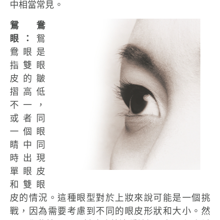
中相當常見。
鴛鴦
眼：
鴛
鴦眼是
指雙眼
皮的皺
摺高低
不一，
或者同
一個眼
睛中同
時出現
單眼皮
和雙眼
皮的情況。這種眼型對於上妝來說可能是一個挑
戰，因為需要考慮到不同的眼皮形狀和大小。然