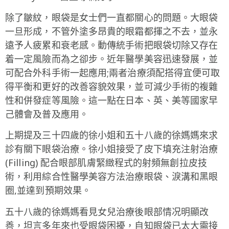
除了皺紋，眼袋是女士們一直都關心的問題。大眼袋
一旦形成，不管外塗多昂貴的眼霜都揮之不去，並永
遠予人疲累和衰老感。動傳統手術把眼袋切除又存在
着一定風險而為之卻步。近年醫學美容迅速發展，並
可配合外科手術一起應用;兩者治療須配搭得宜便可取
得平衡和更好的改善容貌效果，並可減少手術的複雜
性和併發症等風險。這一點在日本、英、美等國家早
己體會及普及應用。
上期提及三十四歲的徐小姐和五十八歲的徐媽媽來求
診有關下眼袋治療。徐小姐接受了皮下填充注射治療
(Filling) 配合眼部肌膚緊緻程式的射頻無創拉皮技
術，利用綜合性醫學美容方法治療眼袋、淚溝和黑眼
圈,並達到預期效果。
五十八歲的徐媽媽看見女兒治療後眼部情况明顯改
善，坦言多年來也受眼袋困擾，自知眼袋已太大需接