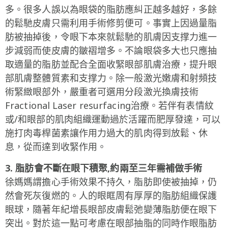
多。很多人誤以為眼袋的脂肪應糾正越多越好，多餘
的鬆馳皮膚只需利用手術修剪便可。事實上因過量脂
肪被抽掉後，令眼下本來就鬆馳的肌膚因支撑力進一
步減弱而使皮膚的皺褶增多。不論眼袋多大也只應抽
取適量的脂肪並配合全面收緊眼部肌膚治療，提升眼
部肌膚整體質素和支撑力。除一般激光嫩膚和射頻技
術緊緻眼部外，嚴重者可選用分段激光換膚技術
Fractional Laser resurfacing治療。若伴有表情紋
或/和眼部的肌肉組織運動過於活躍而肥厚發達，可以
施打肉毒桿菌素讓作用力過大的肌肉得到放鬆、休
息，從而達到收緊作用。
3. 脂肪會不斷在眼下積聚,
約兩至三年需補做手術
徐媽媽謂擔心手術效果不持久，脂肪即使被抽掉，仍
然會死灰復燃的。人的眼眶周有厚厚的脂肪組織保護
眼球，隨著年紀增長眼部皮膚鬆弛變薄脂肪便在眼下
突出。對於這一點可考慮在眼部抽脂的同時作眼脂肪