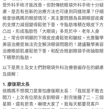
受外科手術才能改善。但對傳統眼袋外科手術十分疑
慮，是否有些新的治療方法也可達到同樣效果？仔細
檢查徐媽媽的眼部情况，其主要問題為長期眼部皮膚
的支撑力減弱變得鬆弛下垂，令脂肪堆積在眼皮下方
凸出，形成脂肪性「大眼袋」多見於中、老年人身
上，常合併明顯的下眼皮皮膚鬆弛和皺紋。光靠醫學
美容治療是無法完全解決眼袋問題的！建議醫學美容
治療眼部肌膚鬆弛下垂，和配合微創眼袋手術抽取眼
下積聚的脂肪。
以下是男士及女士們對眼袋外科治療普遍存在的顧慮
及誤解：
1.
康復期太長
徐媽媽不想開刀是害怕康復期太長：「我就是不敢去
開刀，上次有位朋友去割眼袋，割完後腫了二、三個
星期，還有瘀青，嚇壞大家了。我每天都要見客戶