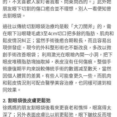
的，不太喜歡人家盯著我看、問東問西的。」此外她
朋友眼下切割的傷口癒合並不理想，別人一看便知曾
去割眼袋。
過往以傳統切割眼袋治療均是較「大刀闊斧」的，需
在眼下沿眼睫毛處3至4cm切口把多餘的脂肪、肌肉和
鬆皮情況糾正；當然手術後癒合期較長，而且容易出
現併發症。現今的外科整形術也不斷改良，多改以微
創手術改善眼袋； 利用激光在眼瞼內開一小洞，把下
眼皮堆積脂肪塊抽取掉，表皮沒有任何傷痕。整個手
術康復期平均來說較傳統手術的數週减至數天，當然
因個人體質的差異，有些人可能會更久一些。而肌肉
和鬆皮情況則可配合醫學美容治療，也同樣可達到相
同效果。
2. 割眼袋後皮膚更鬆弛
徐媽媽的朋友割眼袋後看來更衰老和憔悴，眼窩得太
深了；另外表面皮膚比以前更鬆弛，眼下皺紋反而增