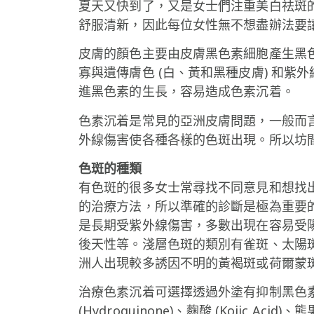
夏天又快到了，又是女士們注重美白祛斑
舒服清新，因此每位女性無不想盡辦法要
皮膚的顏色主要由皮膚黑色素細胞產生黑色素
寡與遺傳膚色 (白、黃和黑種皮膚) 和
進黑色素的生長，容易造成色素沉着。
色素沉着是常見的亞洲皮膚問題，一般而
外線傷害使各種各樣的色斑出現。所以坊
色斑的種類
有色斑的很多女士常尋找不同意見和想找
的治療方法，所以準確的診斷是極為重要
是長期受紫外線傷害，多數出現在容易受
後天性等。淺層色斑的類別有雀斑、太陽
洲人出現較多誘因不明的黃褐斑或荷爾蒙
治療色素沉着可選擇透過外塗有抑制黑色
(Hydroquinone)、麴酸 (Kojic Acid