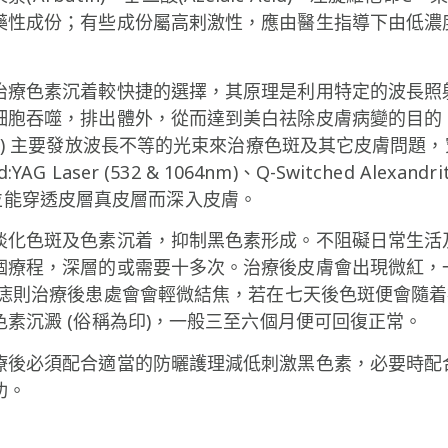
藥性成份；有些成份屬高剌激性，應由醫生指導下由低濃
治療色素沉着較快捷的選擇，其原理是利用特定的波長照
細胞吞噬，排出體外，從而達到美白祛除皮膚病變的目的
ed Light) 主要發放波長不等的光束來治療色斑及其它皮
AG Laser (532 & 1064nm)、Q-Switched Alexandrit
素，並能穿透皮層真皮層而深入皮膚。
淡化色斑及色素沉着，抑制黑色素形成。不阻礙日常生活
個療程，深層的或需要十多次。治療後皮膚會出現微紅，
田痣則治療後患處會會輕微結焦，若在七天後色斑便會隨
素沉澱 (俗稱為印)，一般三至六個月便可回復正常。
療後必須配合適當的防曬護理減低刺激黑色素，必要時配
功。