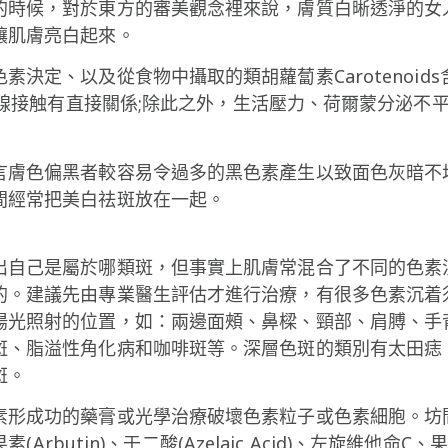
的時候，對於東方的審美觀念裡來說，膚質白晰透淨的女
讓肌膚亮白起來。
決定、以及從食物中攝取的類胡蘿蔔素Carotenoi
紫外線接触有直接關係;除此之外，生活壓力、荷爾蒙分泌
言膚色偏黑者較容易令過多的黑色素產生以致面色灰暗不
間經常把美白祛斑放在一起。
出自己是屬於哪類斑，但事實上肌膚常混合了不同的色素
的。建議先由專業醫生評估才進行治療，有很多色素沉着
陽光照射的位置，如：兩邊面頰、鼻樑、頸部、肩膊、手
斑、脂溢性角化病和咖啡斑等。深層色斑的類別有太田痣
斑。
素形成功的藥膏或光學治療破壞色素粒子或色素細胞。坊
)、熊果素(Arbutin)、壬二酸(Azelaic Acid)、左旋維他命C、