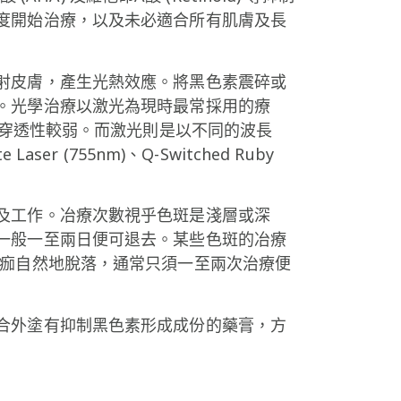
度開始治療，以及未必適合所有肌膚及長
射皮膚，產生光熱效應。將黑色素震碎或
。光學治療以激光為現時最常採用的療
膚問題，穿透性較弱。而激光則是以不同的波長
e Laser (755nm)、Q-Switched Ruby
及工作。冶療次數視乎色斑是淺層或深
一般一至兩日便可退去。某些色斑的冶療
着痂自然地脫落，通常只須一至兩次治療便
合外塗有抑制黑色素形成成份的藥膏，方