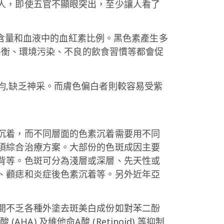
人，即使五官不顯眼突出，至少讓人看了
ds含量和血液中的血紅素比例。黑色素產生多
不平衡、環境污染、不良的飲食習慣等都會促
均,缺乏神采。而膚色偏白者則較容易受紫
沉着，而不同層面的色素沉着需要用不同
須綜合治療方案。大部份的色斑成因主要
背等。色斑可分為淺層或深層、先天性或
、顴痣和炎症後色素沉着等。另外近年亞
間不乏各種外塗去斑美白成份如對苯二酚
果酸 (AHA) 及維他命A酸 (Retinoid) 等抑制