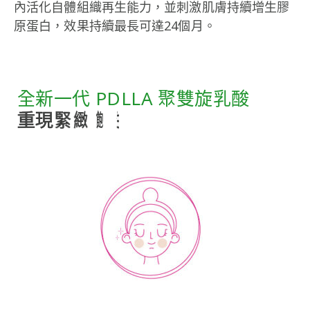
內活化自體組織再生能力，並刺激肌膚持續增生膠
原蛋白，效果持續最長可達24個月。
全新一代 PDLLA 聚雙旋乳酸
激
重
活
現
膠
緊
原
緻
再
飽
生
滿