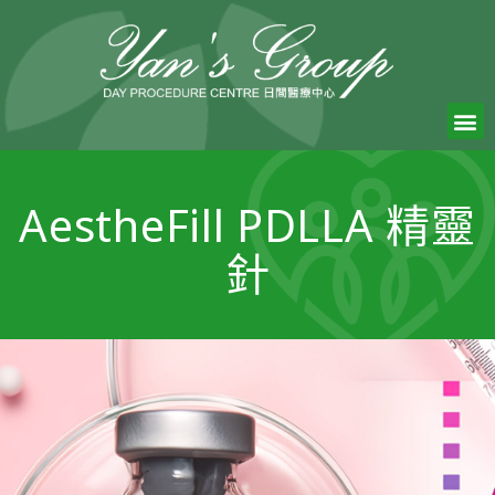
AestheFill PDLLA 精靈
針