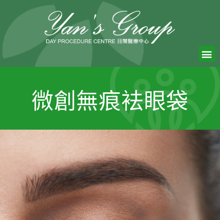
微創無痕袪眼袋