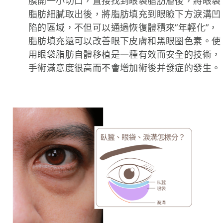
膜開一小切口，直接找到眼袋脂肪層後，將眼袋
脂肪細膩取出後，將脂肪填充到眼瞼下方淚溝凹
陷的區域，不但可以通過恢復體積來”年輕化”，
脂肪填充還可以改善眼下皮膚和黑眼圈色素。使
用眼袋脂肪自體移植是一種有效而安全的技術，
手術滿意度很高而不會增加術後并發症的發生。