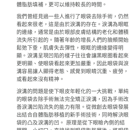
體脂肪填補，更可以維持較長的時間。
我們曾經見過一些人進行了眼袋去除手術，仍然
看起來很老，這是由於淚溝的存在。淚溝為眼眶
的邊緣，通常是由於眼部皮膚結構的老化和體積
流失所引起的。隨著年齡的增長人們的臉頰開始
鬆弛下垂，肌膚失去彈性，眼眶的邊緣變得明
顯。淚溝呈現凹陷的樣子往往會讓黑眼圈看起來
更明顯、使眼袋看起來更加嚴重，因此眼袋與淚
溝容易讓人顯得老態、感覺到眼睛沉重、疲勞，
或看起來沒有精神。
淚溝的問題是使下眼皮年輕化的一大挑戰，單純
的眼袋去除手術無法完全矯正淚溝，因為手術改
善淚溝凹陷流失的能力有限。從微創去眼袋發展
出結合自體脂肪移植的新手術技術，同時解決眼
袋的凸及淚溝的凹。 原理是從下眼瞼內側的結