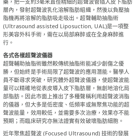
藥，把一支約3毫米直徑精細的超聲波管插入皮下脂肪
層內，發射超聲波乳化溶解脂肪組織，然後以負壓抽
脂機再將溶解的脂肪吸走吸出。超聲輔助抽脂術
(Ultrasound assisted Liposuction, UAL)是一項整
形美容外科手術，需在以局部麻醉或在全身麻醉進
行。
各式各樣超聲波儀器
超聲輔助抽脂術雖然較傳統抽脂術能减少創傷之優
勝，但始終是手術局限了超聲波的應用潛能。醫學人
員不斷尋求突破，研究體外超聲波儀器，使超聲波能
量可以精確地從表皮導入皮下脂肪層，無創地溶化局
部脂肪。因此市面上推出了多種聲稱利用超聲波消脂
的儀器，但大多是低密度、低頻率或無聚焦功能的超
聲波能量，效用較低，並需要多次治療，效果亦不能
預期；而臨床研究亦無法證實有效破壞脂肪細胞。
近年聚焦超聲波 (Focused Ultrasound) 技術的發展