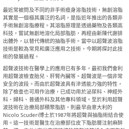
最近常被問及不同的非手術瘦身溶脂技術，無創溶脂
其實是一個極其廣泛的名詞，是指近年推出的各類非
手術無創溶脂療程。其溶脂原理是透過藥物及各類高
科技，嘗試無創地溶化局部脂肪，再經由新陳代謝排
出體外，以替代傳統的抽脂手術。當中以超聲波溶脂
技術是較為常見和廣泛應用之技術，今期將探討此技
術的發展過程。
超聲波技術在醫學上的應用已有多年，最初我們會利
用超聲波檢查胎兒、肝腎內臟等。超聲波是一個非常
安全的波段。而由於超聲波具有滲透能力強的特性，
除了檢查也可用作治療，已成功用於泌尿科、神經外
科、婦科、普通外科及其他專科領域。至於利用超聲
波技術在治療局部積聚脂肪，則最早由意大利的
Nicolo Scuderi博士於1987年將超聲與抽脂術結合使
用。這一技術是醫生在治療部位皮下脂肪層注射麻醉