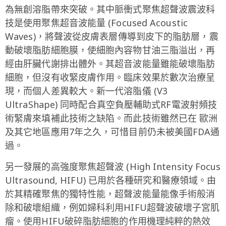
為無創溶脂帶來突破。其中脈衝式聚焦超聲波震波科
技是使用聚焦超音波能量 (Focused Acoustic
Waves)，將聲波從皮膚表層傳導到皮下的脂肪層，震
動破壞脂肪細胞膜，使細胞內容物甘油三脂溢出，再
經由肝臟代謝排出體外。其超音波能量雖能破壞脂肪
細胞，但沒有收緊皮膚作用。臨床效果於數次治療呈
現，而個人差異較大。新一代溶脂儀 (V3
UltraShape) 同時配合真空負壓輔助式RF電波射頻技
術緊膚來填補此技術之缺陷。而此技術雖然已在 歐洲
及其它地區應用7年之久，可惜目前仍未被美國FDA通
過。
另一發展的高強度聚焦超聲波 (High Intensity Focus
Ultrasound, HIFU) 已用於各種研究和醫療領域。由
於其精確聚焦的獨特性能，超聲波能量能像手術般消
除和破壞組織，例如婦科利用HIFU超聲波破壞子宮肌
瘤。使用HIFU破碎脂肪細胞的作用機理純粹的熱效