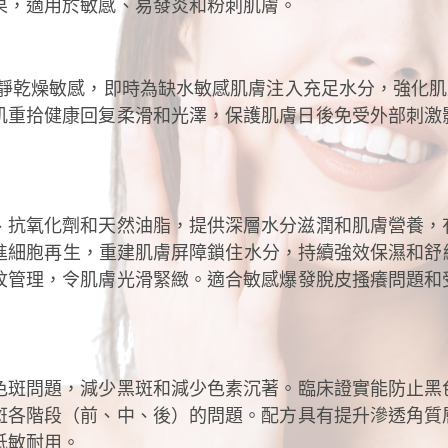
果，適用於敏感、易發炎和粉刺肌膚。
靜乾燥敏感，即時為缺水敏感肌膚注入充足水分，強化肌
肌重拾健康回复柔滑和光澤，保護肌膚日後免受外部刺激
、抗氧化劑和天然油脂，提供深層水分滋潤和肌膚營養，
，促進細胞再生，重建肌膚屏障鎖住水分，持續強效保濕和
紋管理，令肌膚光滑緊緻。
適合敏感爆發脫皮搔癢問題和
色斑問題，減少黑斑和減少色素沉著。
臨床證實能防止黑
斑各階段（前、中、後）的問題。
配方具有提升滲透角質
低敏耐用。