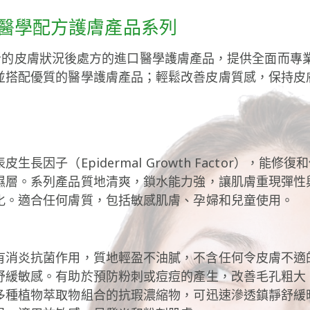
incare 醫學配方護膚產品系列
評估患者的皮膚狀況後處方的進口醫學護膚產品，提供全面而
並搭配優質的醫學護膚產品；輕鬆改善皮膚質感，保持皮
長因子（Epidermal Growth Factor），
濕層。
系列產品質地清爽，鎖水能力強，讓肌膚重現彈性
化。
適合任何膚質，包括敏感肌膚、孕婦和兒童使用。
有消炎抗菌作用，質地輕盈不油膩，不含任何令皮膚不適
舒緩敏感。
有助於預防粉刺或痘痘的產生，改善毛孔粗大
多種植物萃取物組合的抗瑕濃縮物，可迅速滲透鎮靜舒緩