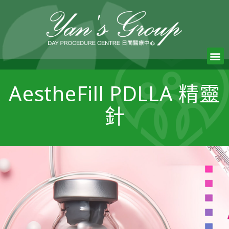
AestheFill PDLLA 精靈
針