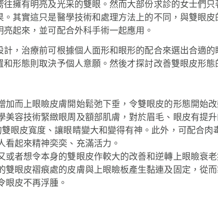
嚮往擁有明亮及光采的雙眼。然而大部份求診的女士們只
果。其實這只是醫學技術和處理方法上的不同，與雙眼皮
明亮起來，並可配合外科手術一起應用。
設計，治療前可根據個人面形和眼形的配合來選出合適的
置和形態則取決予個人意願。然後才探討改善雙眼皮形態
增加而上眼瞼皮膚開始鬆弛下垂，令雙眼皮的形態開始改
學美容技術緊緻眼周及額部肌膚，對於眉毛、眼皮有提升
的雙眼皮寬度、讓眼睛變大和變得有神。此外，可配合肉
人看起來精神奕奕、充滿活力。
又或者想令本身的雙眼皮作較大的改善和逆轉上眼瞼衰老
的雙眼皮褶痕處的皮膚與上眼瞼板產生黏連及固定，從而
令眼皮不再浮腫。