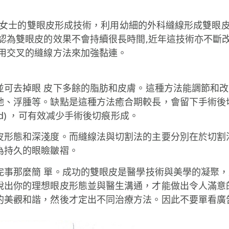
：
為東方女士的雙眼皮形成技術，利用幼細的外科縫線形成雙
遍認為雙眼皮的效果不會持續很長時間,近年這技術亦不斷
利用交叉的縫線方法來加強黏連。
並可去掉眼 皮下多餘的脂肪和皮膚。這種方法能調節和
弛、浮腫等。缺點是這種方法癒合期較長，會留下手術後
Method) ，可有效减少手術後切痕形成。
皮形態和深淺度。而縫線法與切割法的主要分別在於切割
為持久的眼瞼皺褶。
完事那麼簡 單。成功的雙眼皮是醫學技術與美學的凝聚
說出你的理想眼皮形態並與醫生溝通，才能做出令人滿意
的美觀和諧，然後才定出不同治療方法。因此不要單看廣