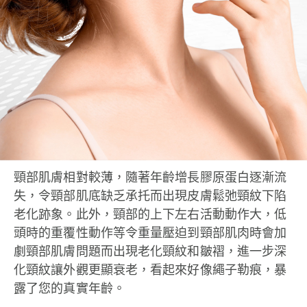
頸部肌膚相對較薄，隨著年齡增長膠原蛋白逐漸流
失，令頸部肌底缺乏承托而出現皮膚鬆弛頸紋下陷
老化跡象。此外，頸部的上下左右活動動作大，低
頭時的重覆性動作等令重量壓迫到頸部肌肉時會加
劇頸部肌膚問題而出現老化頸紋和皺褶，進一步深
化頸紋讓外觀更顯衰老，看起來好像繩子勒痕，暴
露了您的真實年齡。