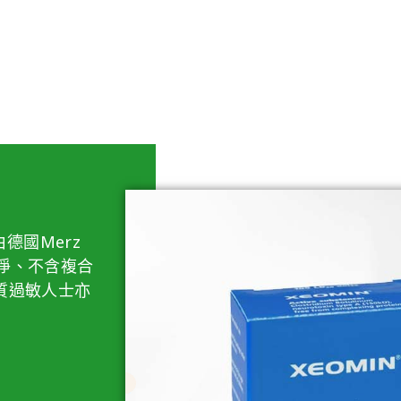
由德國Merz
度純淨、不含複合
質過敏人士亦