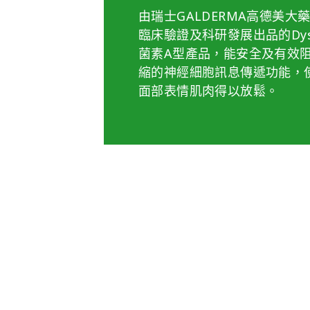
由瑞士GALDERMA高德美大
臨床驗證及科研發展出品的Dys
菌素A型產品，能安全及有效
縮的神經細胞訊息傳遞功能，
面部表情肌肉得以放鬆。