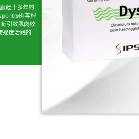
藥廠經十多年的
port®肉毒桿
阻斷引致肌肉收
使過度活躍的