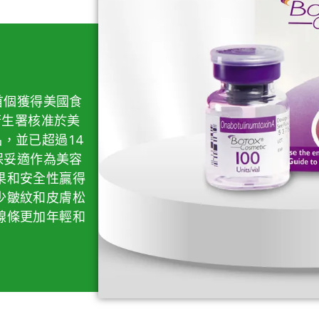
是首個獲得美國食
衛生署核准於美
，並已超過14
®保妥適作為美容
果和安全性贏得
少皺紋和皮膚松
線條更加年輕和