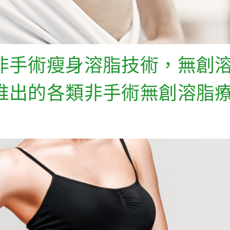
非手術瘦身溶脂技術，無創
推出的各類非手術無創溶脂