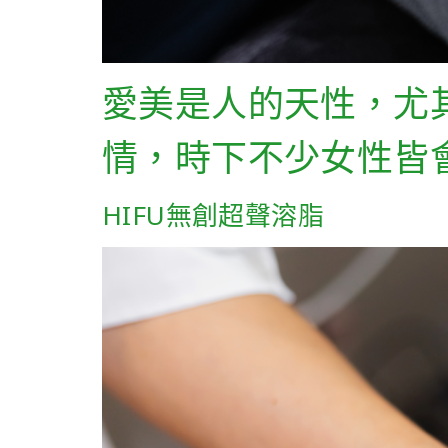
愛美是人的天性，尤
情，時下不少女性皆
HIFU無創超聲溶脂