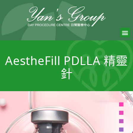
AestheFill PDLLA 精靈
針