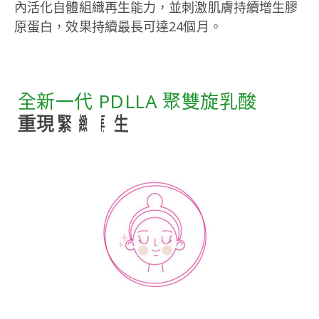
內活化自體組織再生能力，並刺激肌膚持續增生膠
原蛋白，效果持續最長可達24個月。
全新一代 PDLLA 聚雙旋乳酸
激
重
活
現
膠
緊
原
緻
再
飽
生
滿