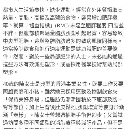
都市人生活節奏快，缺少運動，經常在外用餐攝取高
熱量、高脂、高糖及高鹽的食物，容易增加肥胖機
率。就算「體重指標」(BMI) 未達至肥胖程度,四肢並
不胖，但腹部積聚過量脂肪腰圍引起過寬，容易導致
中央型肥胖，這與整體脂肪過多的致病風險同樣高。
適當控制飲食和進行適度運動是健康減肥的首要條
件，然而，對於一些局部肥胖的人士，未必能夠通過
這些方法有效減肥塑形，或需採用醫學技術幫助局部
塑形。
40歲的陳女士是典型的香港事業女性，既要工作又要
照顧家庭和小孩。雖然她已採用運動及控制飲食來
「保持美好身段；但脂肪仍漸漸囤積於下腹部及腰、
臀等部位；加上生育後肚皮鬆弛,腰圍增寬等使身形漸
漸「走樣」。陳女士曾想過抽脂手術但卻步；又嘗試
過坊間多種不同類型的消脂療程與減肥產品，但不是