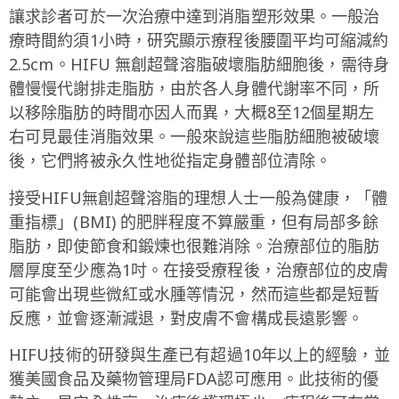
讓求診者可於一次治療中達到消脂塑形效果。一般治
療時間約須1小時，研究顯示療程後腰圍平均可縮減約
2.5cm。HIFU 無創超聲溶脂破壞脂肪細胞後，需待身
體慢慢代謝排走脂肪，由於各人身體代謝率不同，所
以移除脂肪的時間亦因人而異，大概8至12個星期左
右可見最佳消脂效果。一般來說這些脂肪細胞被破壞
後，它們將被永久性地從指定身體部位清除。
接受HIFU無創超聲溶脂的理想人士一般為健康，「體
重指標」(BMI) 的肥胖程度不算嚴重，但有局部多餘
脂肪，即使節食和鍛煉也很難消除。治療部位的脂肪
層厚度至少應為1吋。在接受療程後，治療部位的皮膚
可能會出現些微紅或水腫等情況，然而這些都是短暫
反應，並會逐漸減退，對皮膚不會構成長遠影響。
HIFU技術的研發與生產已有超過10年以上的經驗，並
獲美國食品及藥物管理局FDA認可應用。此技術的優