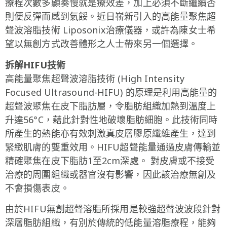
療程次數多顯奏慢就是療效差，加上必須不斷繼續否
則便反彈而感到氣餒。近日嶄新引入的高能量聚焦超
聲波溶脂技術 Liposonix治療儀器，或許為陳女士希
望以無創方式改善體形之人士帶來另一個選擇。
拆解HIFU
技術
高能量聚焦超聲波溶脂技術 (High Intensity
Focused Ultrasound-HIFU) 的原理是利用高能量的
超聲波聚焦在皮下脂肪層，令脂肪組織加熱到溫度上
升達56°C，藉此針對性地破壞脂肪細胞。此技術同時
所產生的熱能亦有效刺激真皮層膠原纖維產生，達到
緊緻肌膚的雙重效用。HIFU超聲能量通過皮膚傳輸並
精確聚焦在皮下脂肪1至2cm深處。 對皮膚或不接受
治療的周圍組織或器官沒有影響，因此該治療無創及
不會損傷表皮。
由於HIFU無創超聲溶脂所採用是較強超聲波波段針對
深層脂肪組織，有別於傳統的低能量溶脂療程，能夠