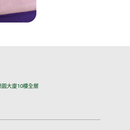
園大廈10樓全層