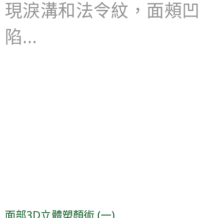
現淚溝和法令紋，面頰凹
陷…
面部3D立體塑顏術 (一)